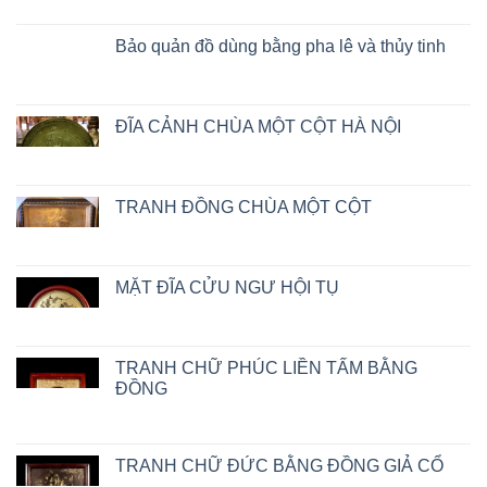
Bảo quản đồ dùng bằng pha lê và thủy tinh
ĐĨA CẢNH CHÙA MỘT CỘT HÀ NỘI
TRANH ĐỒNG CHÙA MỘT CỘT
MẶT ĐĨA CỬU NGƯ HỘI TỤ
TRANH CHỮ PHÚC LIỀN TẤM BẰNG
ĐỒNG
TRANH CHỮ ĐỨC BẰNG ĐỒNG GIẢ CỔ