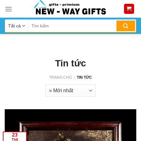
Skip
to
content
Tin tức
TRANG CHỦ
/
TIN TỨC
23
Th8