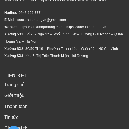
Hotline:
0943.626.777
E-Mail:
sanxuatquatangvn@gmail.com
Website:
https://sanxuatquatang.com - https://sanxuatquatang.vn
Xưởng SX1:
Số 289 Ngõ 42 – Phố Thịnh Liệt – Đường Giải Phóng – Quận
Hoàng Mai – Hà Nội
Xưởng SX2:
30/50 TL19 – Phường Thạnh Lộc – Quận 12 – Hồ Chí Minh
Xưởng SX3:
Khu 5, Thị Trấn Thanh Miện, Hải Dương
LIÊN KẾT
Trang chủ
Giới thiệu
Thanh toán
Tin tức
Chính sách