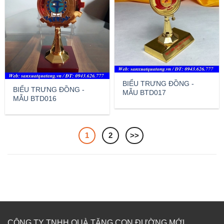
BIỂU TRƯNG ĐỒNG -
BIỂU TRƯNG ĐỒNG -
MẪU BTD017
MẪU BTD016
1
2
>>
CÔNG TY TNHH QUÀ TẶNG CON ĐƯỜNG MỚI