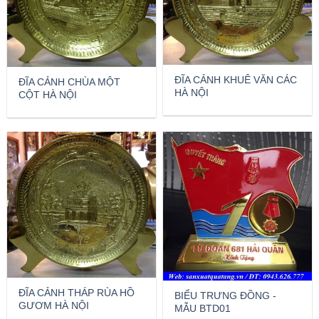
ĐĨA CẢNH KHUÊ VĂN CÁC
ĐĨA CẢNH CHÙA MỘT
HÀ NỘI
CỘT HÀ NỘI
ĐĨA CẢNH THÁP RÙA HỒ
BIỂU TRƯNG ĐỒNG -
GƯƠM HÀ NỘI
MẪU BTD01