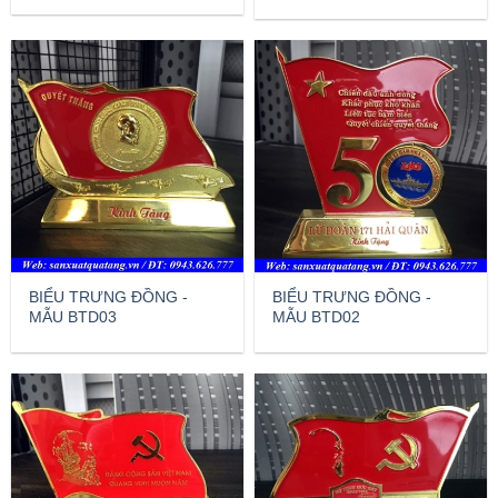
BIỂU TRƯNG ĐỒNG -
BIỂU TRƯNG ĐỒNG -
MẪU BTD03
MẪU BTD02