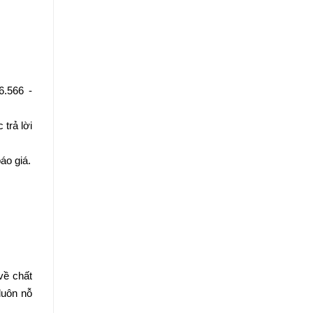
6.566 -
trả lời
áo giá.
về chất
luôn nỗ