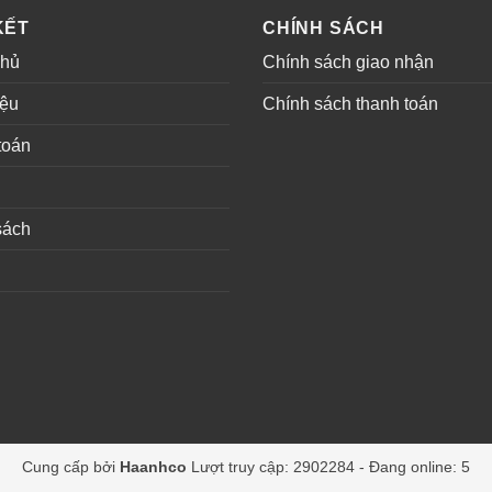
KẾT
CHÍNH SÁCH
chủ
Chính sách giao nhận
iệu
Chính sách thanh toán
toán
sách
Cung cấp bởi
Haanhco
Lượt truy cập: 2902284 - Đang online: 5