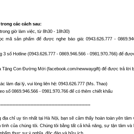
 trong các cách sau:
(trong giờ làm việc, từ 8h30 - 18h30)
, đọc mã sản phẩm để được nghe báo giá: 0943.626.777 - 0869.94
g 3 số Hotline (0943.626.777 - 0869.946.566 - 0981.970.766) để được 
 Tặng Con Đường Mới (facebook.com/newwaygift) để được trả lời b
c làm đại lý, vui lòng liên hệ: 0943.626.777 (Ms. Thao)
heo số 0869.946.566 - 0981.970.766 để có thêm chiết khấu
-------------------------------------------------------------
địa chỉ uy tín nhất tại Hà Nội, bạn sẽ cảm thấy hoàn toàn yên tâm 
ình của chúng tôi. Chúng tôi bằng tất cả khả năng, sự tận tâm và 
phẩm thực sự ý nghĩa, độc đáo và hữu ích.