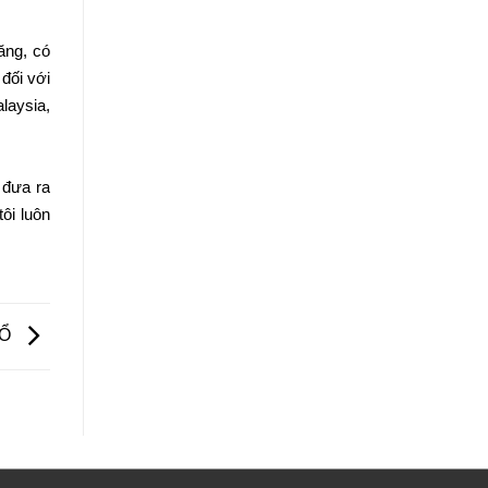
ăng, có
đối với
laysia,
 đưa ra
ôi luôn
CỔ