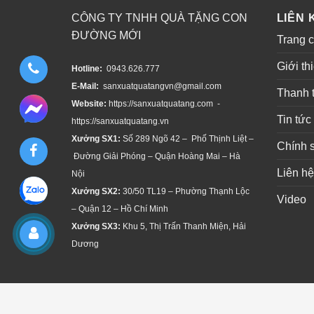
CÔNG TY TNHH QUÀ TẶNG CON
LIÊN 
ĐƯỜNG MỚI
Trang 
Giới th
Hotline:
0943.626.777
E-Mail:
sanxuatquatangvn@gmail.com
Thanh 
Website:
https://sanxuatquatang.com -
Tin tức
https://sanxuatquatang.vn
Xưởng SX1:
Số 289 Ngõ 42 – Phố Thịnh Liệt –
Chính 
Đường Giải Phóng – Quận Hoàng Mai – Hà
Liên hệ
Nội
Xưởng SX2:
30/50 TL19 – Phường Thạnh Lộc
Video
– Quận 12 – Hồ Chí Minh
Xưởng SX3:
Khu 5, Thị Trấn Thanh Miện, Hải
Dương