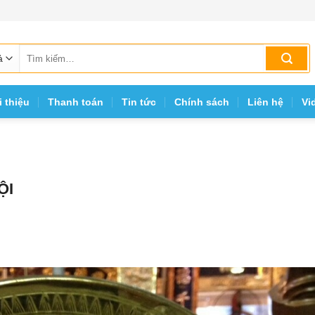
Tìm
kiếm:
i thiệu
Thanh toán
Tin tức
Chính sách
Liên hệ
Vi
ỘI