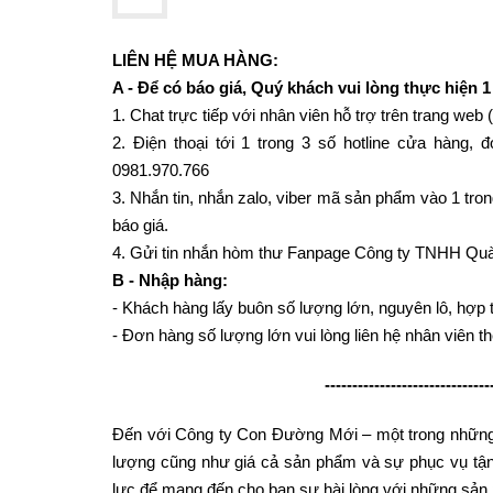
LIÊN HỆ MUA HÀNG:
A - Để có báo giá, Quý khách vui lòng thực hiện 1
1. Chat trực tiếp với nhân viên hỗ trợ trên trang web 
2. Điện thoại tới 1 trong 3 số hotline cửa hàng
0981.970.766
3. Nhắn tin, nhắn zalo, viber mã sản phẩm vào 1 tron
báo giá.
4. Gửi tin nhắn hòm thư Fanpage Công ty TNHH Quà
B - Nhập hàng:
- Khách hàng lấy buôn số lượng lớn, nguyên lô, hợp tá
- Đơn hàng số lượng lớn vui lòng liên hệ nhân viên t
------------------------------
Đến với Công ty Con Đường Mới – một trong những 
lượng cũng như giá cả sản phẩm và sự phục vụ tận t
lực để mang đến cho bạn sự hài lòng với những sản 