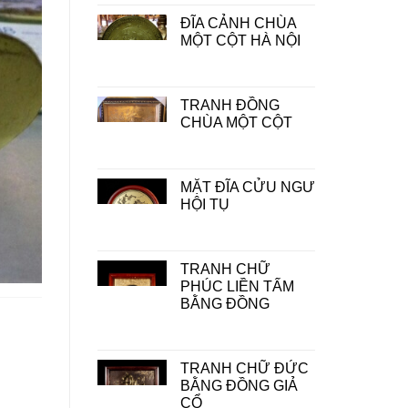
ĐĨA CẢNH CHÙA
MỘT CỘT HÀ NỘI
TRANH ĐỒNG
CHÙA MỘT CỘT
MẶT ĐĨA CỬU NGƯ
HỘI TỤ
TRANH CHỮ
PHÚC LIỀN TẤM
BẰNG ĐỒNG
TRANH CHỮ ĐỨC
BẰNG ĐỒNG GIẢ
CỔ