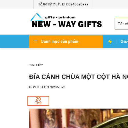
Skip
Hỗ trợ kỹ thuật, BH:
0943626777
to
content
Danh mục sản phẩm
Giớ
TIN TỨC
ĐĨA CẢNH CHÙA MỘT CỘT HÀ N
POSTED ON
9/20/2023
20
Th9