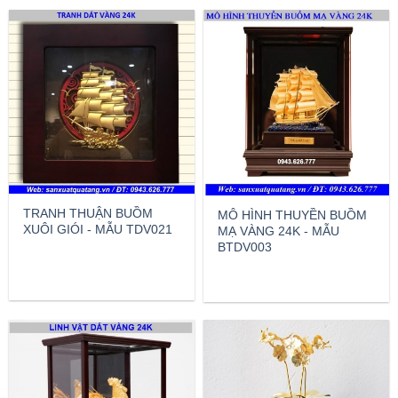
TRANH THUẬN BUỒM
MÔ HÌNH THUYỀN BUỒM
XUÔI GIÓI - MẪU TDV021
MẠ VÀNG 24K - MẪU
BTDV003