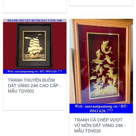
TRANH THUYỀN BUỒM
DÁT VÀNG 24K CAO CẤP -
MẪU TDV001
TRANH CÁ CHÉP VƯỢT
VŨ MÔN DÁT VÀNG 24K -
MẪU TDV016