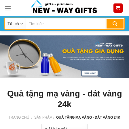
Skip
to
content
Quà tặng mạ vàng - dát vàng
24k
TRANG CHỦ
/
SẢN PHẨM
/
QUÀ TẶNG MẠ VÀNG - DÁT VÀNG 24K