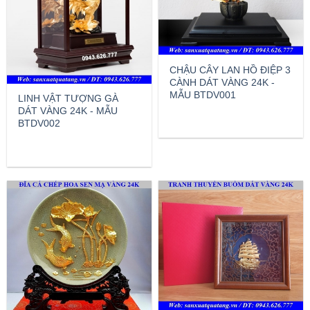
CHẬU CÂY LAN HỒ ĐIỆP 3
CÀNH DÁT VÀNG 24K -
MẪU BTDV001
LINH VẬT TƯỢNG GÀ
DÁT VÀNG 24K - MẪU
BTDV002