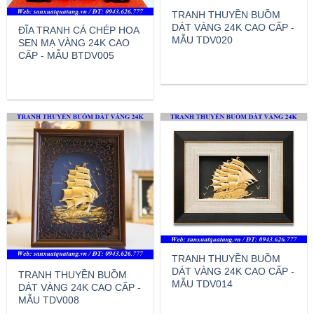
TRANH THUYỀN BUỒM
DÁT VÀNG 24K CAO CẤP -
ĐĨA TRANH CÁ CHÉP HOA
MẪU TDV020
SEN MẠ VÀNG 24K CAO
CẤP - MẪU BTDV005
TRANH THUYỀN BUỒM
DÁT VÀNG 24K CAO CẤP -
TRANH THUYỀN BUỒM
MẪU TDV014
DÁT VÀNG 24K CAO CẤP -
MẪU TDV008