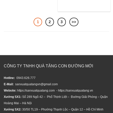
1
2
3
>>
CÔNG TY TNHH QUÀ TẶNG CON ĐƯỜNG MỚI
Hotline:
0943.626.777
E-Mail:
sanxuatquatangvn@gmail.com
Website:
https://sanxuatquatang.com - https://sanxuatquatang.vn
Xưởng SX1:
Số 289 Ngõ 42 – Phố Thịnh Liệt – Đường Giải Phóng – Quận
Hoàng Mai – Hà Nội
Xưởng SX2:
30/50 TL19 – Phường Thạnh Lộc – Quận 12 – Hồ Chí Minh