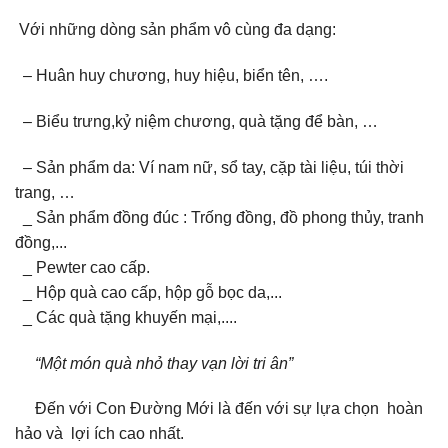
Với những dòng sản phẩm vô cùng đa dạng:
– Huân huy chương, huy hiệu, biển tên, ….
– Biểu trưng,kỷ niệm chương, quà tặng để bàn, …
– Sản phẩm da: Ví nam nữ, sổ tay, cặp tài liệu, túi thời
trang, …
_ Sản phẩm đồng đúc : Trống đồng, đồ phong thủy, tranh
đồng,...
_ Pewter cao cấp.
_ Hộp quà cao cấp, hộp gỗ bọc da,...
_ Các quà tặng khuyến mại,....
“Một món quà nhỏ thay vạn lời tri ân”
Đến với Con Đường Mới là đến với sự lựa chọn hoàn
hảo và lợi ích cao nhất.