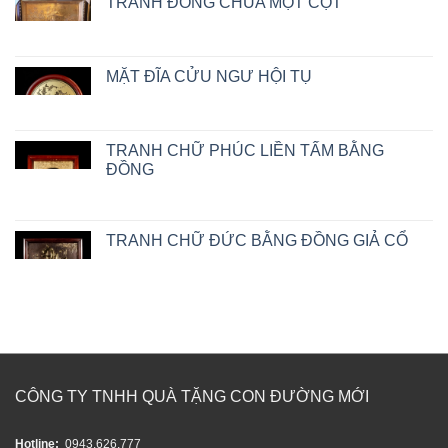
TRANH ĐỒNG CHÙA MỘT CỘT
MẶT ĐĨA CỬU NGƯ HỘI TỤ
TRANH CHỮ PHÚC LIỀN TẤM BẰNG
ĐỒNG
TRANH CHỮ ĐỨC BẰNG ĐỒNG GIẢ CỔ
CÔNG TY TNHH QUÀ TẶNG CON ĐƯỜNG MỚI
Hotline:
0943.626.777