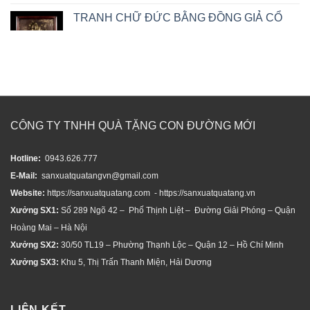
TRANH CHỮ ĐỨC BẰNG ĐỒNG GIẢ CỔ
CÔNG TY TNHH QUÀ TẶNG CON ĐƯỜNG MỚI
Hotline:
0943.626.777
E-Mail:
sanxuatquatangvn@gmail.com
Website:
https://sanxuatquatang.com - https://sanxuatquatang.vn
Xưởng SX1:
Số 289 Ngõ 42 – Phố Thịnh Liệt – Đường Giải Phóng – Quận
Hoàng Mai – Hà Nội
Xưởng SX2:
30/50 TL19 – Phường Thạnh Lộc – Quận 12 – Hồ Chí Minh
Xưởng SX3:
Khu 5, Thị Trấn Thanh Miện, Hải Dương
LIÊN KẾT