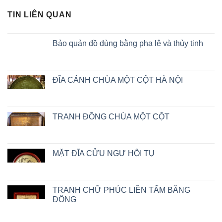
TIN LIÊN QUAN
Bảo quản đồ dùng bằng pha lê và thủy tinh
ĐĨA CẢNH CHÙA MỘT CỘT HÀ NỘI
TRANH ĐỒNG CHÙA MỘT CỘT
MẶT ĐĨA CỬU NGƯ HỘI TỤ
TRANH CHỮ PHÚC LIỀN TẤM BẰNG
ĐỒNG