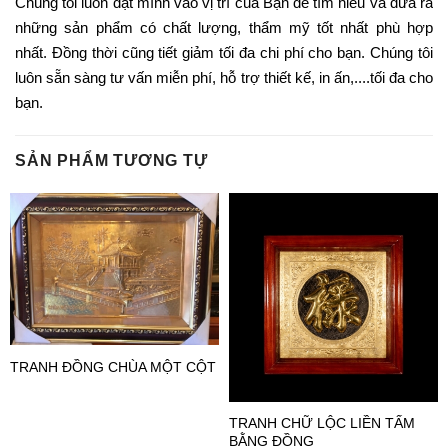
Chúng tôi luôn đặt mình vào vị trí của Bạn để tìm hiểu và đưa ra
những sản phẩm có chất lượng, thẩm mỹ tốt nhất phù hợp
nhất. Đồng thời cũng tiết giảm tối đa chi phí cho bạn. Chúng tôi
luôn sẵn sàng tư vấn miễn phí, hỗ trợ thiết kế, in ấn,....tối đa cho
bạn.
SẢN PHẨM TƯƠNG TỰ
TRANH ĐỒNG CHÙA MỘT CỘT
TRANH CHỮ LỘC LIỀN TẤM
BẰNG ĐỒNG