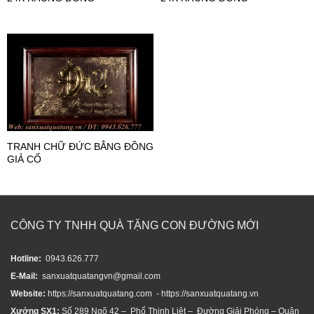
TRANH CHỮ ĐỨC BẰNG ĐỒNG
GIẢ CỔ
CÔNG TY TNHH QUÀ TẶNG CON ĐƯỜNG MỚI
Hotline:
0943.626.777
E-Mail:
sanxuatquatangvn@gmail.com
Website:
https://sanxuatquatang.com - https://sanxuatquatang.vn
Xưởng SX1:
Số 289 Ngõ 42 – Phố Thịnh Liệt – Đường Giải Phóng – Quận