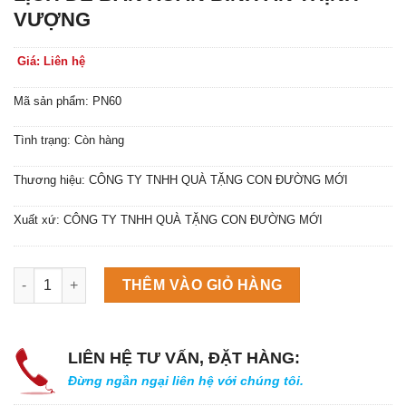
VƯỢNG
Giá: Liên hệ
Mã sản phẩm: PN60
Tình trạng: Còn hàng
Thương hiệu: CÔNG TY TNHH QUÀ TẶNG CON ĐƯỜNG MỚI
Xuất xứ: CÔNG TY TNHH QUÀ TẶNG CON ĐƯỜNG MỚI
Máy làm đá viên Scotsman NW458AS số lượng
THÊM VÀO GIỎ HÀNG
LIÊN HỆ TƯ VẤN, ĐẶT HÀNG:
Đừng ngần ngại liên hệ với chúng tôi.