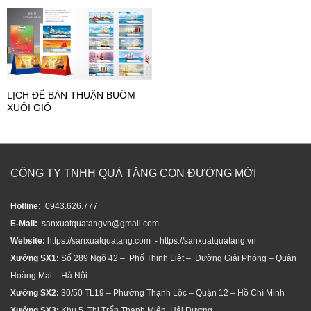
LỊCH ĐỂ BÀN THUẬN BUỒM
XUÔI GIÓ
CÔNG TY TNHH QUÀ TẶNG CON ĐƯỜNG MỚI
Hotline:
0943.626.777
E-Mail:
sanxuatquatangvn@gmail.com
Website:
https://sanxuatquatang.com - https://sanxuatquatang.vn
Xưởng SX1:
Số 289 Ngõ 42 – Phố Thịnh Liệt – Đường Giải Phóng – Quận
Hoàng Mai – Hà Nội
Xưởng SX2:
30/50 TL19 – Phường Thạnh Lộc – Quận 12 – Hồ Chí Minh
Xưởng SX3:
Khu 5, Thị Trấn Thanh Miện, Hải Dương