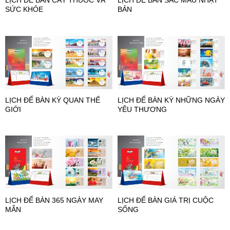
SỨC KHỎE
BẢN
LỊCH ĐỂ BÀN KỲ QUAN THẾ
LỊCH ĐỂ BÀN KỲ NHỮNG NGÀY
GIỚI
YÊU THƯƠNG
LỊCH ĐỂ BÀN 365 NGÀY MAY
LỊCH ĐỂ BÀN GIÁ TRỊ CUỘC
MẮN
SỐNG