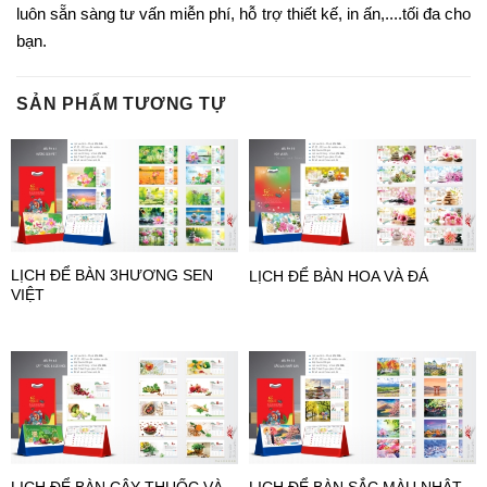
luôn sẵn sàng tư vấn miễn phí, hỗ trợ thiết kế, in ấn,....tối đa cho
bạn.
SẢN PHẨM TƯƠNG TỰ
LỊCH ĐỂ BÀN 3HƯƠNG SEN
LỊCH ĐỂ BÀN HOA VÀ ĐÁ
VIỆT
LỊCH ĐỂ BÀN CÂY THUỐC VÀ
LỊCH ĐỂ BÀN SẮC MÀU NHẬT