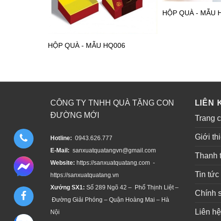
HỘP QUÀ - MẪU 
HỘP QUÀ - MẪU HQ006
CÔNG TY TNHH QUÀ TẶNG CON
LIÊN 
ĐƯỜNG MỚI
Trang 
Giới th
Hotline:
0943.626.777
E-Mail:
sanxuatquatangvn@gmail.com
Thanh 
Website:
https://sanxuatquatang.com -
Tin tức
https://sanxuatquatang.vn
Xưởng SX1:
Số 289 Ngõ 42 – Phố Thịnh Liệt –
Chính 
Đường Giải Phóng – Quận Hoàng Mai – Hà
Liên hệ
Nội