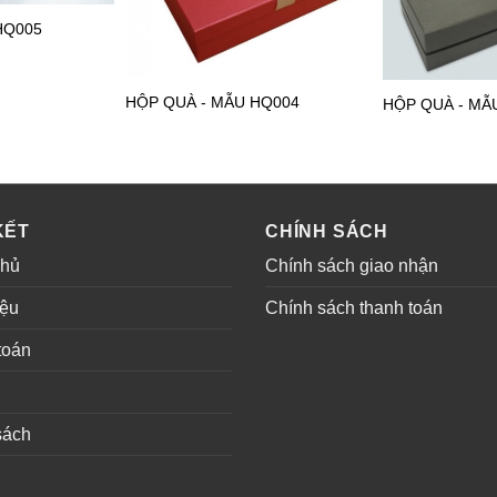
HQ005
HỘP QUÀ - MẪU HQ004
HỘP QUÀ - MẪ
KẾT
CHÍNH SÁCH
chủ
Chính sách giao nhận
iệu
Chính sách thanh toán
toán
sách