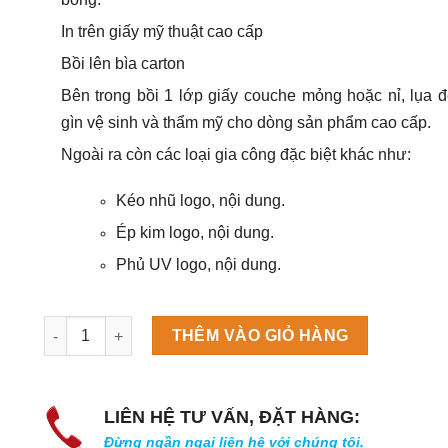
In trên giấy mỹ thuật cao cấp
Bồi lên bìa carton
Bên trong bồi 1 lớp giấy couche mỏng hoặc nỉ, lụa đ
gìn vệ sinh và thẩm mỹ cho dòng sản phẩm cao cấp.
Ngoài ra còn các loại gia công đặc biệt khác như:
Kéo nhũ logo, nội dung.
Ép kim logo, nội dung.
Phủ UV logo, nội dung.
Máy làm đá viên Scotsman NW458AS số lượng
THÊM VÀO GIỎ HÀNG
LIÊN HỆ TƯ VẤN, ĐẶT HÀNG:
Đừng ngần ngại liên hệ với chúng tôi.