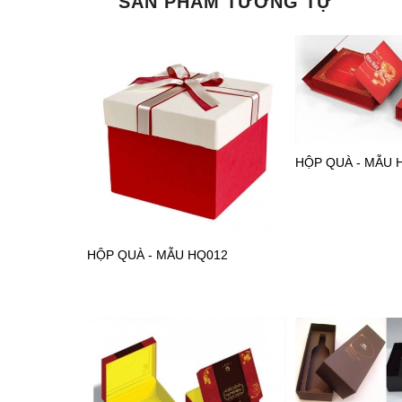
SẢN PHẨM TƯƠNG TỰ
HỘP QUÀ - MẪU 
HỘP QUÀ - MẪU HQ012