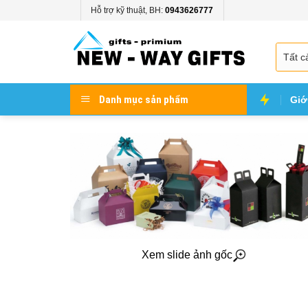
Skip
Hỗ trợ kỹ thuật, BH:
0943626777
to
content
Danh mục sản phẩm
Giớ
Xem slide ảnh gốc