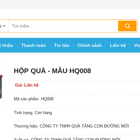
Tìm
kiếm:
i thiệu
Thanh toán
Tin tức
Chính sách
Liên hệ
Vi
HỘP QUÀ - MẪU HQ008
Giá: Liên hệ
Mã sản phẩm: HQ008
Tình trạng: Còn hàng
Thương hiệu: CÔNG TY TNHH QUÀ TẶNG CON ĐƯỜNG MỚI
Xuất xứ: CÔNG TY TNHH QUÀ TẶNG CON ĐƯỜNG MỚI