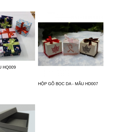
U HQ009
HỘP GỖ BỌC DA - MẪU HD007