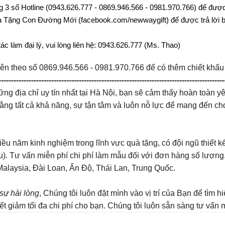
g 3 số Hotline (0943.626.777 - 0869.946.566 - 0981.970.766) để được 
 Tặng Con Đường Mới (facebook.com/newwaygift) để được trả lời b
c làm đại lý, vui lòng liên hệ: 0943.626.777 (Ms. Thao)
iên theo số 0869.946.566 - 0981.970.766 để có thêm chiết khấu
------------------------------------------------------------------------------------------
ng địa chỉ uy tín nhất tại Hà Nội, bạn sẽ cảm thấy hoàn toàn 
 bằng tất cả khả năng, sự tận tâm và luôn nỗ lực để mang đến 
ều năm kinh nghiệm trong lĩnh vực quà tặng, có đội ngũ thiết k
ầu). Tư vấn miễn phí chi phí làm mẫu đối với đơn hàng số lượn
Malaysia, Đài Loan, Ấn Độ, Thái Lan, Trung Quốc.
sự hài lòng
, Chúng tôi luôn đặt mình vào vị trí của Bạn để tìm
 giảm tối đa chi phí cho bạn. Chúng tôi luôn sẵn sàng tư vấn miễn