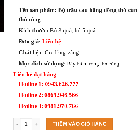
Tên sản phẩm: Bộ trầu cau bằng đồng thờ cún
thủ công
Kích thước:
Bộ 3 quả, bộ 5 quả
Đơn giá:
Liên hệ
Chất liệu
: Gò đồng vàng
Mục đích sử dụng
:
Bày biện trong thờ cúng
Liên hệ đặt hàng
Hotline 1: 0943.626.777
Hotline 2:
0869.946.566
Hotline 3:
0981.970.766
Máy làm đá viên Scotsman NW458AS số lượng
THÊM VÀO GIỎ HÀNG