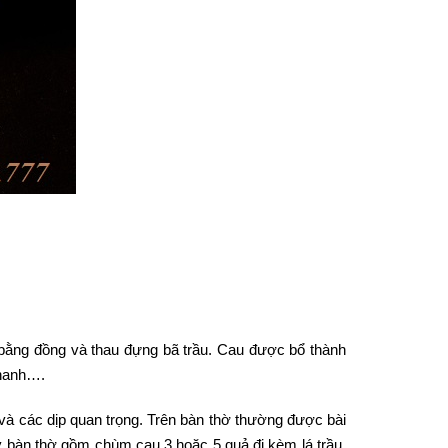
bằng đồng và thau đựng bã trầu. Cau được bổ thành
thanh….
 và các dịp quan trọng. Trên bàn thờ thường được bài
ày bàn thờ gồm chùm cau 3 hoặc 5 quả đi kèm lá trầu,