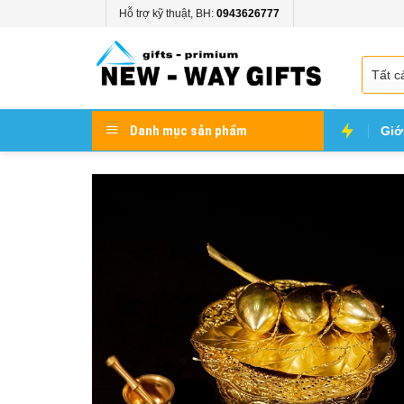
Skip
Hỗ trợ kỹ thuật, BH:
0943626777
to
content
Danh mục sản phẩm
Giớ