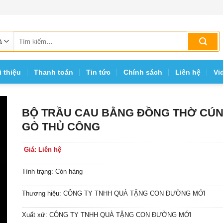
Tìm
kiếm:
i thiệu
Thanh toán
Tin tức
Chính sách
Liên hệ
Vi
BỘ TRẦU CAU BẰNG ĐỒNG THỜ CÚ
GÒ THỦ CÔNG
Giá: Liên hệ
Tình trạng: Còn hàng
Thương hiệu: CÔNG TY TNHH QUÀ TẶNG CON ĐƯỜNG MỚI
Xuất xứ: CÔNG TY TNHH QUÀ TẶNG CON ĐƯỜNG MỚI