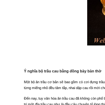
Ý nghĩa bộ trầu cau bằng đồng bày bàn thờ
Một bộ ăn trầu cơ bản sẽ bao gồm có cơi đựng trầ
từng miếng nhỏ đều tăm tắp, nhai dập cau rồi mới ch
Đến nay, tuy văn hóa ăn trầu cau đã không còn phổ b
trí một đĩa trầu cau như là đầu câu chuyện tỏ lòng 