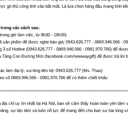
ược gò thủ công tinh xảo bắt mắt. Là lựa chọn hàng đầu mang tính bề
 trong các cách sau:
(trong giờ làm việc, từ 8h30 - 18h30)
c mã sản phẩm để được nghe báo giá: 0943.626.777 - 0869.946.566 - 
g 3 số Hotline (0943.626.777 - 0869.946.566 - 0981.970.766) để được 
 Tặng Con Đường Mới (facebook.com/newwaygift) để được trả lời b
c làm đại lý, vui lòng liên hệ: 0943.626.777 (Ms. Thao)
heo số 0869.946.566 - 0981.970.766 để có thêm chiết khấu
------------------------------------------------------------------------------------------
địa chỉ uy tín nhất tại Hà Nội, bạn sẽ cảm thấy hoàn toàn yên tâ
hả năng, sự tận tâm và luôn nỗ lực để mang đến cho bạn sự hài lòng