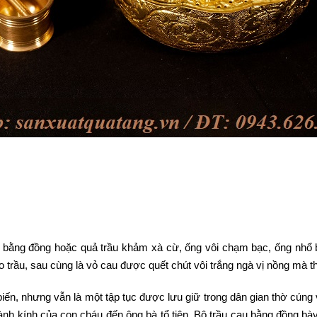
u bằng đồng hoặc quả trầu khảm xà cừ, ống vôi chạm bạc, ống nhổ 
o trầu, sau cùng là vỏ cau được quết chút vôi trắng ngà vị nồng mà 
iến, nhưng vẫn là một tập tục được lưu giữ trong dân gian thờ cúng
thành kính của con cháu đến ông bà tổ tiên. Bộ trầu cau bằng đồng b