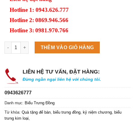
Hotline 1
: 0943.626.777
Hotline 2:
0869.946.566
Hotline 3:
0981.970.766
Máy làm đá viên Scotsman NW458AS số lượng
THÊM VÀO GIỎ HÀNG
LIÊN HỆ TƯ VẤN, ĐẶT HÀNG:
Đừng ngần ngại liên hệ với chúng tôi.
0943626777
Danh mục:
Biểu Trưng Đồng
Từ khóa:
Quà tặng để bàn
,
biểu trưng đồng
,
kỷ niệm chương
,
biểu
trưng kim loại
,