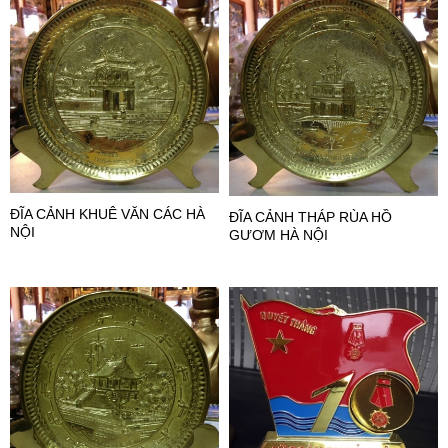
ĐĨA CẢNH KHUÊ VĂN CÁC HÀ
ĐĨA CẢNH THÁP RÙA HỒ
NỘI
GƯƠM HÀ NỘI