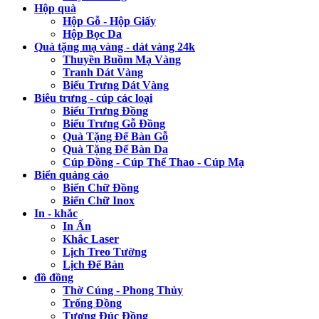
Hộp quà
Hộp Gỗ - Hộp Giấy
Hộp Bọc Da
Quà tặng mạ vàng - dát vàng 24k
Thuyền Buồm Mạ Vàng
Tranh Dát Vàng
Biểu Trưng Dát Vàng
Biêu trưng - cúp các loại
Biểu Trưng Đồng
Biểu Trưng Gỗ Đồng
Quà Tặng Để Bàn Gỗ
Quà Tặng Để Bàn Da
Cúp Đồng - Cúp Thể Thao - Cúp Mạ
Biển quảng cáo
Biển Chữ Đồng
Biển Chữ Inox
In - khắc
In Ấn
Khắc Laser
Lịch Treo Tường
Lịch Để Bàn
đồ đồng
Thờ Cúng - Phong Thủy
Trống Đồng
Tượng Đúc Đồng