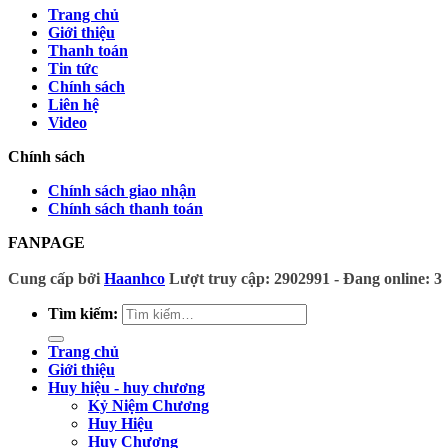
Trang chủ
Giới thiệu
Thanh toán
Tin tức
Chính sách
Liên hệ
Video
Chính sách
Chính sách giao nhận
Chính sách thanh toán
FANPAGE
Cung cấp bởi
Haanhco
Lượt truy cập: 2902991 - Đang online: 3
Tìm kiếm:
Trang chủ
Giới thiệu
Huy hiệu - huy chương
Kỷ Niệm Chương
Huy Hiệu
Huy Chương