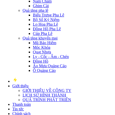
Nam Châm
Ghim Cài
Quà tặng pha lê
Biểu Trưng Pha Lê
Bộ Số Kỷ Niệm
Lọ Hoa Pha Lê
Đồng Hồ Pha Lê
Cúp Pha Lê
Quà tặng khuyến mại
Mũ Bảo Hiểm
Móc Khóa
Quạt Nhựa
Ly - Cốc - Ấm - Chén
Đồng Hồ
Áo Mưa Quảng Cáo
Ô Quảng Cáo
Giới thiệu
GIỚI THIỆU VỀ CÔNG TY
LỊCH SỬ HÌNH THÀNH
QUÁ TRÌNH PHÁT TRIỂN
Thanh toán
Tin tức
Chính sách