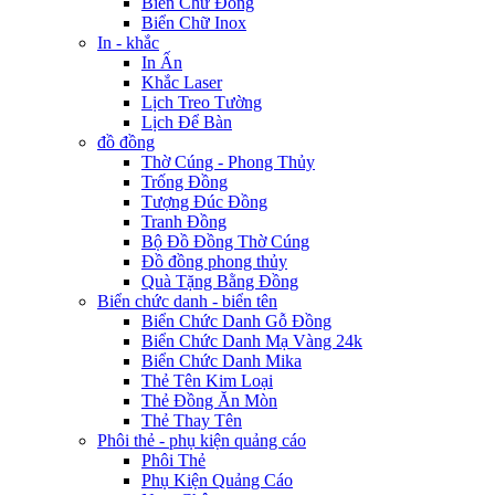
Biển Chữ Đồng
Biển Chữ Inox
In - khắc
In Ấn
Khắc Laser
Lịch Treo Tường
Lịch Để Bàn
đồ đồng
Thờ Cúng - Phong Thủy
Trống Đồng
Tượng Đúc Đồng
Tranh Đồng
Bộ Đồ Đồng Thờ Cúng
Đồ đồng phong thủy
Quà Tặng Bằng Đồng
Biển chức danh - biển tên
Biển Chức Danh Gỗ Đồng
Biển Chức Danh Mạ Vàng 24k
Biển Chức Danh Mika
Thẻ Tên Kim Loại
Thẻ Đồng Ăn Mòn
Thẻ Thay Tên
Phôi thẻ - phụ kiện quảng cáo
Phôi Thẻ
Phụ Kiện Quảng Cáo