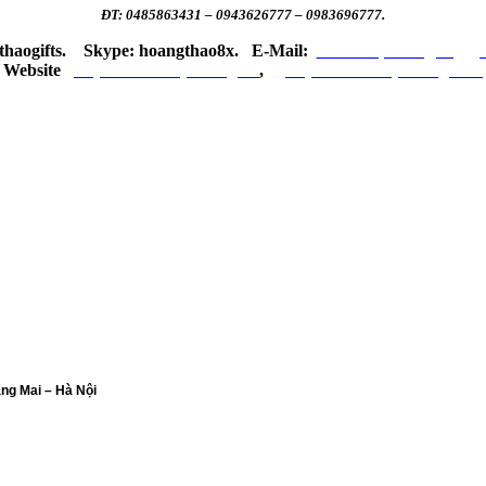
ĐT: 0485863431 – 0943626777 – 0983696777.
thaogifts.
Skype: hoangthao8x.
E-Mail:
sanxuatquatangvn@gm
Website
http://sanxuatquatang.vn
,
http://sanxuatquatang.com
ng Mai – Hà Nội