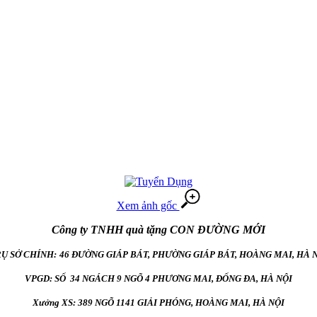
Xem ảnh gốc
Công ty TNHH quà tặng CON ĐƯỜNG MỚI
Ụ SỞ CHÍNH:
46 ĐƯỜNG GIÁP BÁT, PHƯỜNG GIÁP BÁT, HOÀNG MAI, HÀ 
VPGD: SỐ 34 NGÁCH 9 NGÕ 4 PHƯƠNG MAI, ĐỐNG ĐA, HÀ NỘI
Xưởng XS: 389 NGÕ 1141 GIẢI PHÓNG, HOÀNG MAI, HÀ NỘI