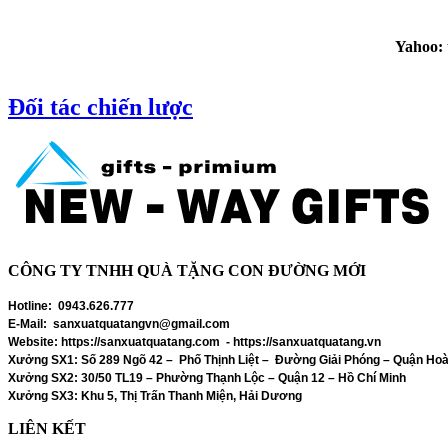
Yahoo: 
Đối tác chiến lược
CÔNG TY TNHH QUÀ TẶNG CON ĐƯỜNG MỚI
Hotline:
0943.626.777
E-Mail:
sanxuatquatangvn@gmail.com
Website:
https://sanxuatquatang.com - https://sanxuatquatang.vn
Xưởng SX1:
Số 289 Ngõ 42 – Phố Thịnh Liệt – Đường Giải Phóng – Quận Hoà
Xưởng SX2:
30/50 TL19 – Phường Thạnh Lộc – Quận 12 – Hồ Chí Minh
Xưởng SX3:
Khu 5, Thị Trấn Thanh Miện, Hải Dương
LIÊN KẾT