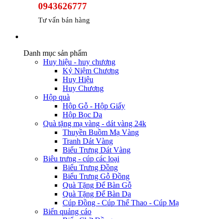
0943626777
Tư vấn bán hàng
Danh mục sản phẩm
Huy hiệu - huy chương
Kỷ Niệm Chương
Huy Hiệu
Huy Chương
Hộp quà
Hộp Gỗ - Hộp Giấy
Hộp Bọc Da
Quà tặng mạ vàng - dát vàng 24k
Thuyền Buồm Mạ Vàng
Tranh Dát Vàng
Biểu Trưng Dát Vàng
Biêu trưng - cúp các loại
Biểu Trưng Đồng
Biểu Trưng Gỗ Đồng
Quà Tặng Để Bàn Gỗ
Quà Tặng Để Bàn Da
Cúp Đồng - Cúp Thể Thao - Cúp Mạ
Biển quảng cáo